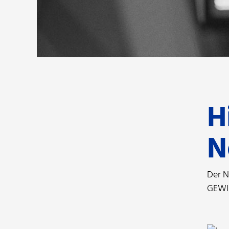
H
N
Der N
GEWIN