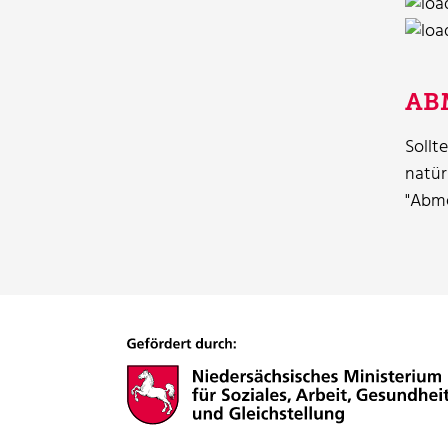
AB
Sollt
natür
"Abme