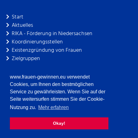
Start
Aktuelles
RIKA - Förderung in Niedersachsen
Koordinierungsstellen
Existenzgründung von Frauen
Zielgruppen
Projekte
Netzwerke
www.frauen-gewinnen.eu verwendet
Rechtliches
Cookies, um Ihnen den bestmöglichen
Wissenschaftliches
Service zu gewährleisten. Wenn Sie auf der
Terminkalender
Seite weitersurfen stimmen Sie der Cookie-
Newsletter
Nutzung zu.
Mehr erfahren
Okay!
Impressum
Datenschutz
Barrierefreiheit