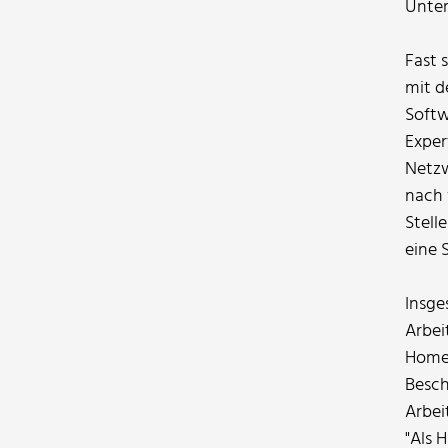
Unter
Fast 
mit d
Softw
Exper
Netzw
nach 
Stell
eine 
Insge
Arbei
Homeo
Besch
Arbei
"Als 