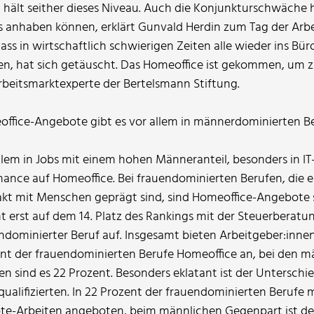
 hält seither dieses Niveau. Auch die Konjunkturschwäche 
s anhaben können, erklärt Gunvald Herdin zum Tag der Arbe
dass in wirtschaftlich schwierigen Zeiten alle wieder ins Bü
n, hat sich getäuscht. Das Homeoffice ist gekommen, um zu
rbeitsmarktexperte der Bertelsmann Stiftung.
ffice-Angebote gibt es vor allem in männerdominierten B
llem in Jobs mit einem hohen Männeranteil, besonders in IT-
hance auf Homeoffice. Bei frauendominierten Berufen, die 
kt mit Menschen geprägt sind, sind Homeoffice-Angebote s
t erst auf dem 14. Platz des Rankings mit der Steuerberatu
ndominierter Beruf auf. Insgesamt bieten Arbeitgeber:innen 
nt der frauendominierten Berufe Homeoffice an, bei den 
en sind es 22 Prozent. Besonders eklatant ist der Unterschi
ualifizierten. In 22 Prozent der frauendominierten Berufe 
e-Arbeiten angeboten, beim männlichen Gegenpart ist der