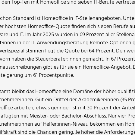
 den Top-Ten mit Homeoffice sind sieben IT-Berufe vertrete
schon Standard ist Homeoffice in IT-Stellenangeboten. Unte
er höchsten Homeoffice-Quote finden sich sieben Berufe a
are und IT. Im Jahr 2025 wurden in 69 Prozent aller Stellen
t:innen in der IT-Anwendungsberatung Remote-Optionen g
erkspezialist:innen liegt die Quote bei 64 Prozent. Den we
vorn haben die Steuerberater:innen gemacht. In 67 Prozent
enausschreibungen gibt es für sie ein Homeoffice-Angebot. Da
Steigerung um 61 Prozentpunkte.
samt bleibt das Homeoffice eine Domäne der höher qualifiz
tnehmer:innen. Gut ein Drittel der Akademiker:innen (35 Pro
ffice arbeiten, etwas geringer ist mit 30 Prozent der Antei
äftigten mit Meister- oder Bachelor-Abschluss. Nur vier Pr
tnehmer:innen auf Helfer:innen-Niveau bekommen ein Hom
Hilfskraft sind die Chancen gering. Je höher die Anforderung