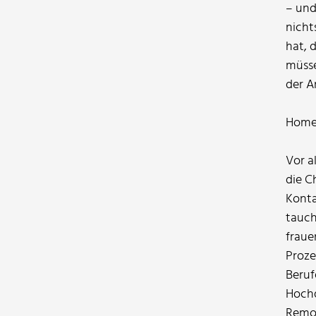
– und
nicht
hat, 
müsse
der A
Homeo
Vor a
die C
Konta
tauch
fraue
Proze
Beruf
Hochq
Remot