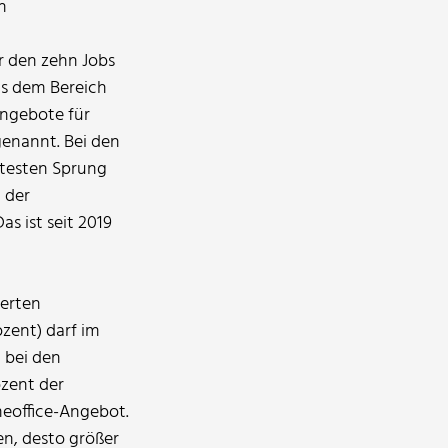
n
r den zehn Jobs
us dem Bereich
angebote für
enannt. Bei den
itesten Sprung
 der
s ist seit 2019
ierten
zent) darf im
l bei den
ozent der
eoffice-Angebot.
en, desto größer