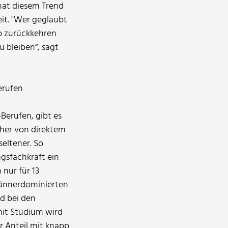
hat diesem Trend
it. "Wer geglaubt
ro zurückkehren
 bleiben“, sagt
erufen
Berufen, gibt es
eher von direktem
eltener. So
ngsfachkraft ein
nur für 13
männerdominierten
ed bei den
mit Studium wird
 Anteil mit knapp