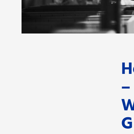
H
–
W
G