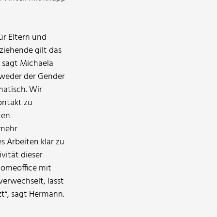
ür Eltern und
rziehende gilt das
 sagt Michaela
 weder der Gender
atisch. Wir
ontakt zu
ten
 mehr
s Arbeiten klar zu
vität dieser
Homeoffice mit
erwechselt, lässt
zt“, sagt Hermann.