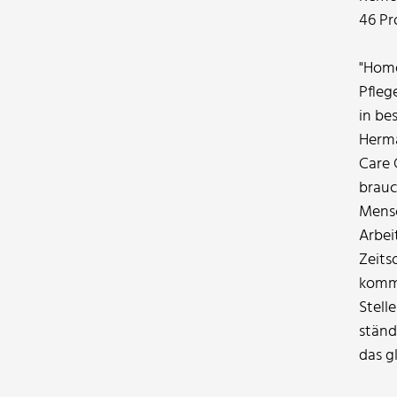
46 Pr
"Home
Pfleg
in be
Herma
Care 
brauc
Mensc
Arbei
Zeits
kommu
Stell
ständ
das g