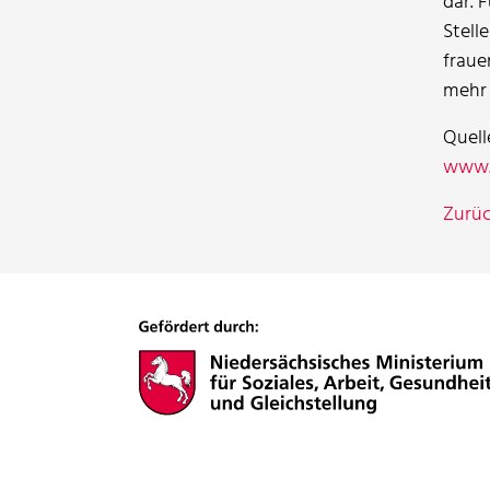
dar. 
Stell
fraue
mehr 
Quell
www.b
Zurü