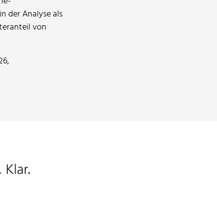
ne-
in der Analyse als
eranteil von
26,