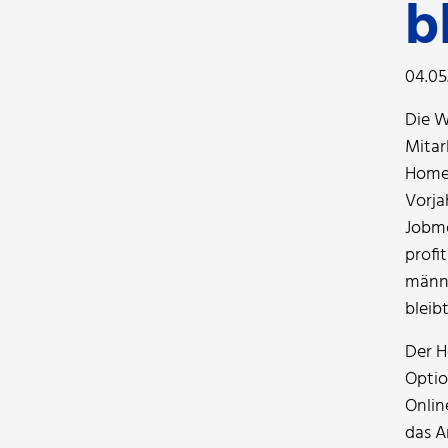
b
04.05
Die W
Mitar
Homeo
Vorja
Jobmo
profi
männe
bleib
Der H
Optio
Onlin
das A