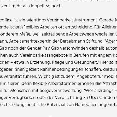
ozent mehr als doppelt so hoch.
office ist ein wichtiges Vereinbarkeitsinstrument. Gerade f
ende ist ortsflexibles Arbeiten oft entscheidend. Für Alleine
sonderem Maße, weil zeitraubende Arbeitswege wegfallen“,
nn, Arbeitsmarktexpertin der Bertelsmann Stiftung. "Aber
Gap noch der Gender Pay Gap verschwinden deshalb autom
hen auch Vereinbarkeitsangebote in Berufen mit engem K
hen – etwa in Erziehung, Pflege und Gesundheit.“ Hier soll
tgeber:innen gezielt Rahmenbedingungen schaffen, die zu
ouveränität führen. Wichtig ist zudem, Angebote für mobile
nizieren, denn flexible Arbeitsformen erhöhen die Attrakti
en für Menschen mit Sorgeverantwortung. "Wer allerdings 
iger Verfügbarkeit oder der Verpflichtung zu Überstunden v
leichstellungspolitische Potenzial von Homeoffice ungenut