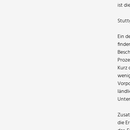
ist d
Stutt
Ein d
finde
Besch
Proze
Kurz 
wenig
Vorpo
ländl
Unte
Zusat
die E