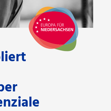
liert
ber
enziale