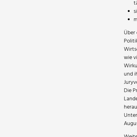
t
s
m
Über 
Polit
Wirts
wie v
Wirku
und i
Juryv
Die P
Lande
herau
Unter
Augus
Weite