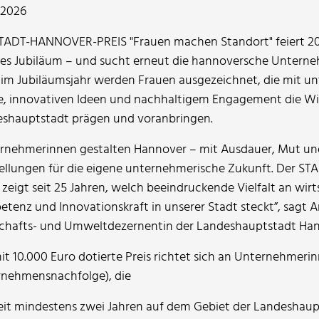
.2026
TADT-HANNOVER-PREIS "Frauen machen Standort" feiert 20
ges Jubiläum – und sucht erneut die hannoversche Unterneh
im Jubiläumsjahr werden Frauen ausgezeichnet, die mit u
e, innovativen Ideen und nachhaltigem Engagement die Wir
shauptstadt prägen und voranbringen.
rnehmerinnen gestalten Hannover – mit Ausdauer, Mut un
ellungen für die eigene unternehmerische Zukunft. Der 
 zeigt seit 25 Jahren, welch beeindruckende Vielfalt an wirt
tenz und Innovationskraft in unserer Stadt steckt”, sagt An
chafts- und Umweltdezernentin der Landeshauptstadt Han
it 10.000 Euro dotierte Preis richtet sich an Unternehmerin
nehmensnachfolge), die
eit mindestens zwei Jahren auf dem Gebiet der Landeshau