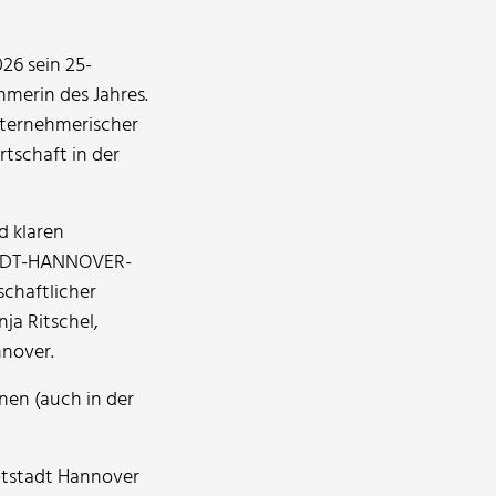
26 sein 25-
merin des Jahres.
nternehmerischer
tschaft in der
d klaren
STADT-HANNOVER-
schaftlicher
ja Ritschel,
nover.
nen (auch in der
ptstadt Hannover