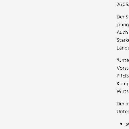
26.05
Der S
jähri
Auch 
Stärk
Lande
“Unte
Vorst
PREIS
Kompe
Wirts
Der m
Unter
s