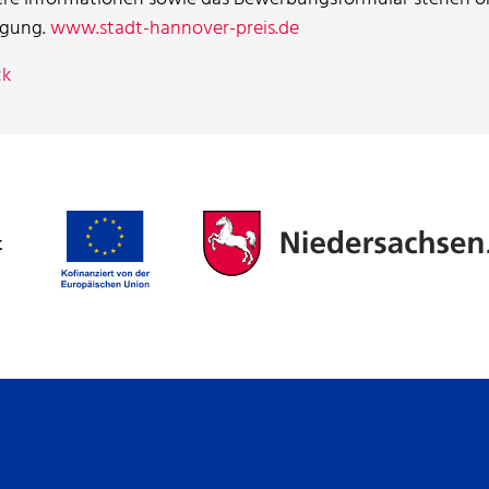
ügung.
www.stadt-hannover-preis.de
ck