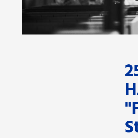
2
H
"
S