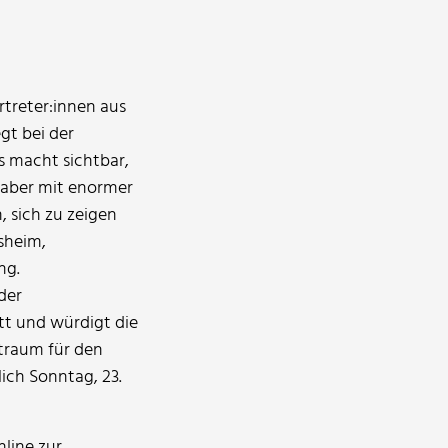
rtreter:innen aus
gt bei der
s macht sichtbar,
, aber mit enormer
sich zu zeigen
sheim,
ng.
der
t und würdigt die
traum für den
ich Sonntag, 23.
line zur