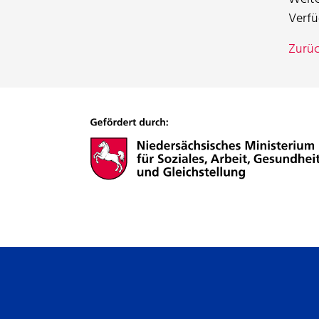
Verf
Zurü