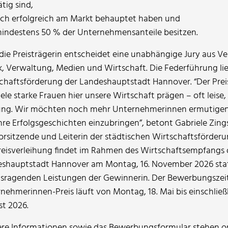
ätig sind,
ich erfolgreich am Markt behauptet haben und
indestens 50 % der Unternehmensanteile besitzen.
die Preisträgerin entscheidet eine unabhängige Jury aus Ve
ik, Verwaltung, Medien und Wirtschaft. Die Federführung lie
chaftsförderung der Landeshauptstadt Hannover. “Der Prei
iele starke Frauen hier unsere Wirtschaft prägen – oft leise
ng. Wir möchten noch mehr Unternehmerinnen ermutigen, 
hre Erfolgsgeschichten einzubringen”, betont Gabriele Zing
orsitzende und Leiterin der städtischen Wirtschaftsförderu
reisverleihung findet im Rahmen des Wirtschaftsempfangs 
shauptstadt Hannover am Montag, 16. November 2026 stat
sragenden Leistungen der Gewinnerin. Der Bewerbungszei
nehmerinnen-Preis läuft von Montag, 18. Mai bis einschließl
t 2026.
re Informationen sowie das Bewerbungsformular stehen on