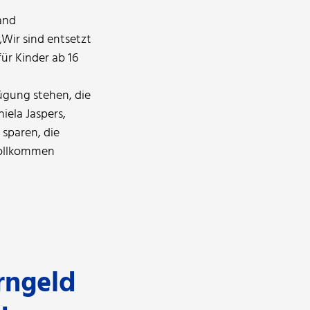
and
„Wir sind entsetzt
ür Kinder ab 16
ügung stehen, die
iela Jaspers,
sparen, die
 vollkommen
rngeld