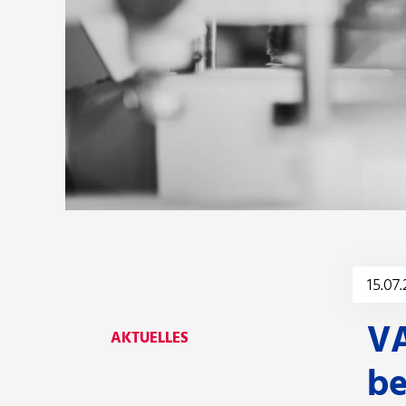
15.07
VA
AKTUELLES
be