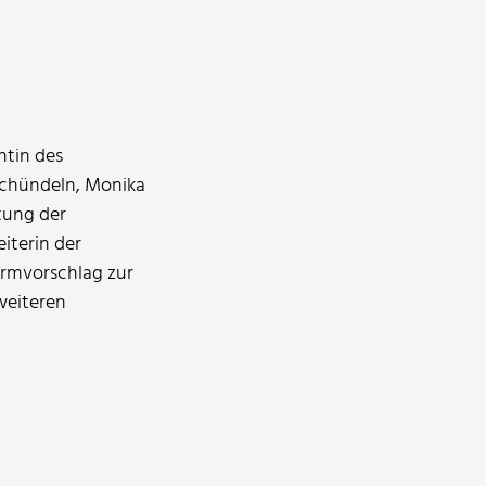
ntin des
Schündeln, Monika
tung der
iterin der
rmvorschlag zur
weiteren