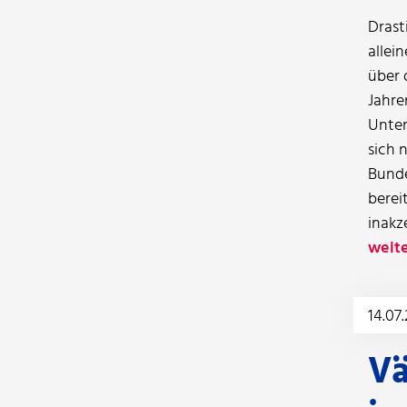
Drast
allei
über 
Jahre
Unter
sich 
Bunde
berei
inakze
weite
14.07
Vä