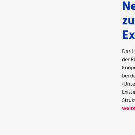
Ne
zu
Ex
Das L
der R
Koope
bei d
(Unte
Exist
Struk
weite