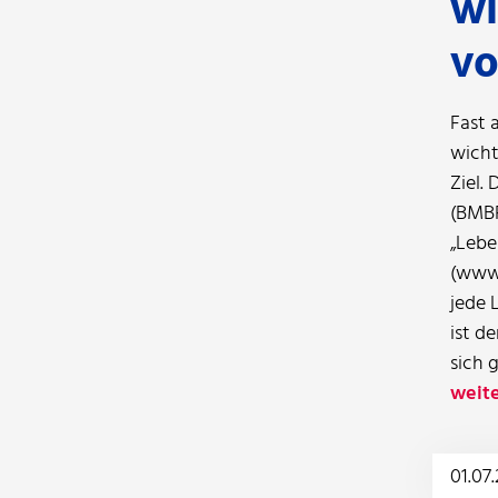
wi
vo
Fast 
wicht
Ziel.
(BMBF
„Lebe
(www.
jede 
ist d
sich 
weite
01.07