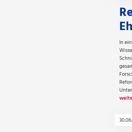
Re
Eh
In ei
Wisse
Schni
gesam
Forsc
Refor
Unter
weite
30.06