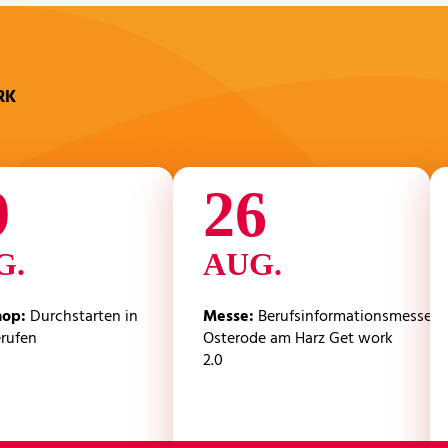
RK
9
26
G.
AUG.
hop
Durchstarten in
Messe
Berufsinformationsmesse
rufen
Osterode am Harz Get work
2.0