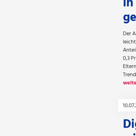
in
ge
Der A
leich
Antei
0,3 P
Elter
Trend
weite
10.07
Di