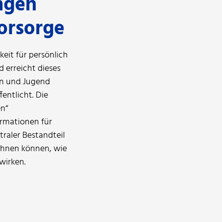
ngen
orsorge
eit für persönlich
 erreicht dieses
uen und Jugend
entlicht. Die
en“
ormationen für
raler Bestandteil
chnen können, wie
wirken.